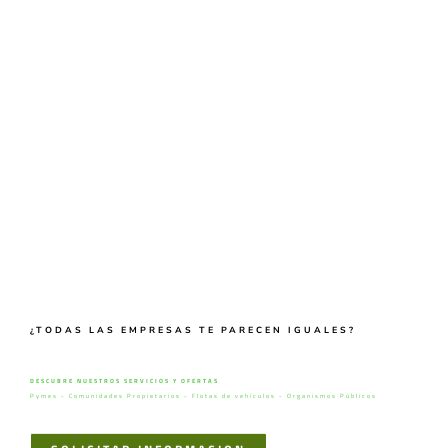
¿TODAS LAS EMPRESAS TE PARECEN IGUALES?
DESCUBRE NUESTROS SERVICIOS Y OFERTAS
Pymes - Comunidades Propietarios - Flotas de vehículos - Organismos Públicos