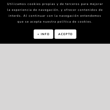
Utilizamos cookies propias y de terceros para mejorar
la experiencia de navegación, y ofrecer contenidos de
interés. Al continuar con la navegación entendemos
que se acepta nuestra política de cookies.
+ INFO
ACEPTO
¿NECESITAS AYUDA
PARA ABRIR O
AHORRAR EN TU