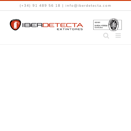
Saltar
(+34) 91 489 56 18
|
info@iberdetecta.com
al
contenido