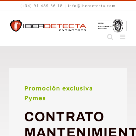
Saltar
(+34) 91 489 56 18
|
info@iberdetecta.com
al
contenido
Promoción exclusiva
Pymes
CONTRATO
MANTENIMIEN