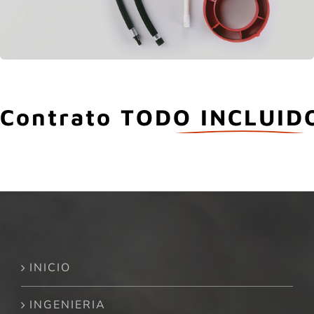
Contrato
TODO INCLUID
INICIO
INGENIERIA